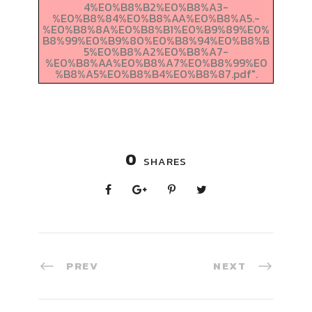
4%E0%B8%B2%E0%B8%A3-
%E0%B8%84%E0%B8%AA%E0%B8%A5.-
%E0%B8%8A%E0%B8%B1%E0%B9%89%E0%
B8%99%E0%B9%80%E0%B8%94%E0%B8%B
5%E0%B8%A2%E0%B8%A7-
%E0%B8%AA%E0%B8%A7%E0%B8%99%E0
%B8%A5%E0%B8%B4%E0%B8%87.pdf".
0
SHARES
PREV
NEXT