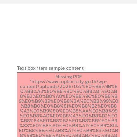
Text box item sample content
Missing PDF
"https://www.lopburicity.go.th/wp-
content/uploads/2026/03/%E0%B8%9B%E
0%B8%A3%E0%B8%B0%E0%B8%81%E0%B
8%B2%E0%B8%A8%E0%B8%9C%E0%B8%B
9%E0%B9%89%E0%B8%8A%E0%B8%99%E0
%B8%B0%E0%B8%81%E0%B8%B2%E0%B8
%A3%E0%B9%80%E0%B8%AA%E0%B8%99
%E0%B8%AD%E0%B8%A3%E0%B8%B2%E0
%B8%84%E0%B8%B2%E0%B8%8B%E0%B9
%88%E0%B8%AD%E0%B8%A1%E0%B9%81%
E0%B8%8B%E0%B8%A1%E0%B9%83%E0%B
8%99%E0%B8%AD%E0%B8%B2%E0%B8%8