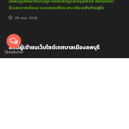
มหิศรภูมิพลราชวรางกูร กิติสิริสมบูรณอดุลยเดช สยามินทรา
ธิเบศรราชวโรดม บรมนาถบพิตร พระวชิรเกล้าเจ้าอยู่หัว
28 July, 2026
สถิติผู้เข้าชมเว็บไซต์เทศบาลเมืองลพบุรี
Visits since 2019
Your IP: 216.73.217.139
Copyright 2019, All Right Reserved, Lopburi
Municipality Official