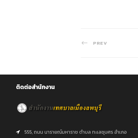
PREV
ติดต่อสำนักงาน
555, ถนน นารายณ์มหาราช ตำบล ทะเลชุบศร อำเภอ