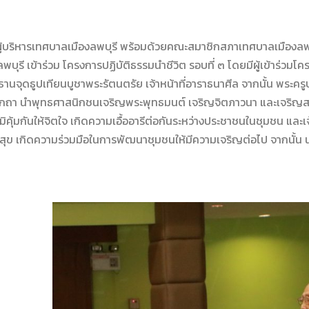
ิหารเทศบาลเมืองลพบุรี พร้อมด้วยคณะสมาชิกสภาเทศบาลเมืองลพบุรี
รี เข้าร่วม โครงการปฏิบัติธรรมนำชีวิต รอบที่ ๓ โดยมีผู้เข้าร่วม
จุดธูปเทียนบูชาพระรัตนตรัย เจ้าหน้าที่อาราธนาศีล จากนั้น พระครูปร
ียกถา นำพุทธศาสนิกชนเจริญพระพุทธมนต์ เจริญจิตภาวนา และเจริญสมาธ
งภูมิคุ้มกันให้จิตใจ เกิดความเอื้ออารีต่อกันระหว่างประชาชนในชุมชน แ
วามสุข เกิดความร่วมมือในการพัฒนาชุมชนให้มีความเจริญต่อไป จากนั้