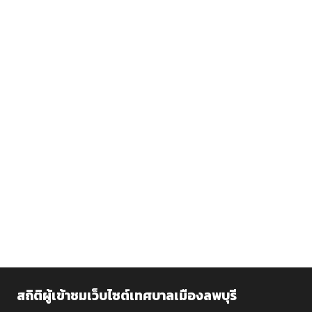
สถิติผู้เข้าชมเว็บไซต์เทศบาลเมืองลพบุรี