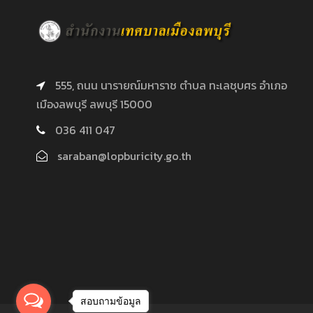
555, ถนน นารายณ์มหาราช ตำบล ทะเลชุบศร อำเภอ
เมืองลพบุรี ลพบุรี 15000
036 411 047
saraban@lopburicity.go.th
สอบถามข้อมูล