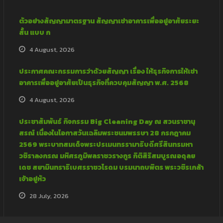
ตัวอย่างสัญญามาตรฐาน สัญญาเช่าอาคารเพื่ออยู่อาศัยระยะ
สั้น แบบ ก
4 August, 2026
ประกาศคณะกรรมการว่าด้วยสัญญา เรื่อง ให้ธุรกิจการให้เช่า
อาคารเพื่ออยู่อาศัยเป็นธุรกิจที่ควบคุมสัญญา พ.ศ. 2568
4 August, 2026
ประชาสัมพันธ์ กิจกรรม Big Cleaning Day ณ สวนราชานุ
สรณ์ เนื่องในโอกาสวันเฉลิมพระชนมพรรษา 28 กรกฎาคม
2569 พระบาทสมเด็จพระปรเมนทรรามาธิบดีศรีสินทรมหา
วชิราลงกรณ มหิศรภูมิพลราชวรางกูร กิติสิริสมบูรณอดุลย
เดช สยามินทราธิเบศรราชวโรดม บรมนาถบพิตร พระวชิรเกล้า
เจ้าอยู่หัว
28 July, 2026