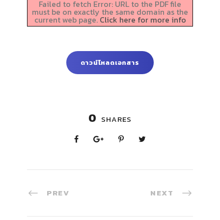
Failed to fetch Error: URL to the PDF file
must be on exactly the same domain as the
current web page.
Click here for more info
ดาวน์โหลดเอกสาร
0
SHARES
PREV
NEXT