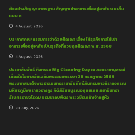
ตัวอย่างสัญญามาตรฐาน สัญญาเช่าอาคารเพื่ออยู่อาศัยระยะสั้น
แบบ ก
4 August, 2026
ประกาศคณะกรรมการว่าด้วยสัญญา เรื่อง ให้ธุรกิจการให้เช่า
อาคารเพื่ออยู่อาศัยเป็นธุรกิจที่ควบคุมสัญญา พ.ศ. 2568
4 August, 2026
ประชาสัมพันธ์ กิจกรรม Big Cleaning Day ณ สวนราชานุสรณ์
เนื่องในโอกาสวันเฉลิมพระชนมพรรษา 28 กรกฎาคม 2569
พระบาทสมเด็จพระปรเมนทรรามาธิบดีศรีสินทรมหาวชิราลงกรณ
มหิศรภูมิพลราชวรางกูร กิติสิริสมบูรณอดุลยเดช สยามินทรา
ธิเบศรราชวโรดม บรมนาถบพิตร พระวชิรเกล้าเจ้าอยู่หัว
28 July, 2026