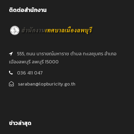
ติดต่อสำนักงาน
555, ถนน นารายณ์มหาราช ตำบล ทะเลชุบศร อำเภอ
เมืองลพบุรี ลพบุรี 15000
036 411 047
saraban@lopburicity.go.th
ข่าวล่าสุด