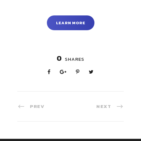
LEARN MORE
0
SHARES
PREV
NEXT