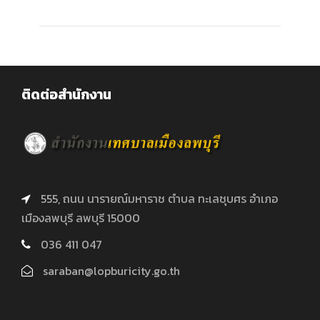
ติดต่อสำนักงาน
555, ถนน นารายณ์มหาราช ตำบล ทะเลชุบศร อำเภอ
เมืองลพบุรี ลพบุรี 15000
036 411 047
saraban@lopburicity.go.th