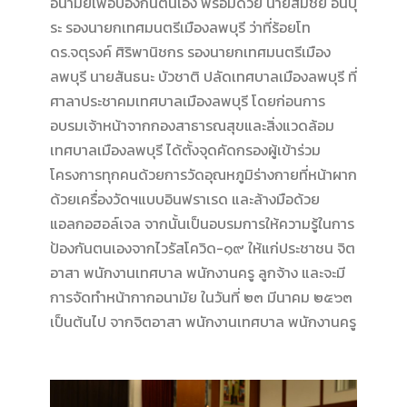
อนามัยเพื่อป้องกันตนเอง พร้อมด้วย นายสมชัย อินปุ
ระ รองนายกเทศมนตรีเมืองลพบุรี ว่าที่ร้อยโท
ดร.จตุรงค์ ศิริพานิชกร รองนายกเทศมนตรีเมือง
ลพบุรี นายสันธนะ บัวชาติ ปลัดเทศบาลเมืองลพบุรี ที่
ศาลาประชาคมเทศบาลเมืองลพบุรี โดยก่อนการ
อบรมเจ้าหน้าจากกองสาธารณสุขและสิ่งแวดล้อม
เทศบาลเมืองลพบุรี ได้ตั้งจุดคัดกรองผู้เข้าร่วม
โครงการทุกคนด้วยการวัดอุณหภูมิร่างกายที่หน้าผาก
ด้วยเครื่องวัดฯแบบอินฟราเรด และล้างมือด้วย
แอลกอฮอล์เจล จากนั้นเป็นอบรมการให้ความรู้ในการ
ป้องกันตนเองจากไวรัสโควิด-๑๙ ให้แก่ประชาชน จิต
อาสา พนักงานเทศบาล พนักงานครู ลูกจ้าง และจะมี
การจัดทำหน้ากากอนามัย ในวันที่ ๒๓ มีนาคม ๒๕๖๓
เป็นต้นไป จากจิตอาสา พนักงานเทศบาล พนักงานครู