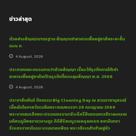
ข่าวล่าสุด
ตัวอย่างสัญญามาตรฐาน สัญญาเช่าอาคารเพื่ออยู่อาศัยระยะสั้น
แบบ ก
4 August, 2026
ประกาศคณะกรรมการว่าด้วยสัญญา เรื่อง ให้ธุรกิจการให้เช่า
อาคารเพื่ออยู่อาศัยเป็นธุรกิจที่ควบคุมสัญญา พ.ศ. 2568
4 August, 2026
ประชาสัมพันธ์ กิจกรรม Big Cleaning Day ณ สวนราชานุสรณ์
เนื่องในโอกาสวันเฉลิมพระชนมพรรษา 28 กรกฎาคม 2569
พระบาทสมเด็จพระปรเมนทรรามาธิบดีศรีสินทรมหาวชิราลงกรณ
มหิศรภูมิพลราชวรางกูร กิติสิริสมบูรณอดุลยเดช สยามินทรา
ธิเบศรราชวโรดม บรมนาถบพิตร พระวชิรเกล้าเจ้าอยู่หัว