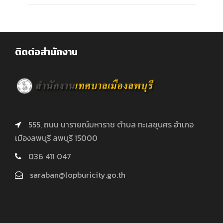
ติดต่อสำนักงาน
555, ถนน นารายณ์มหาราช ตำบล ทะเลชุบศร อำเภอ
เมืองลพบุรี ลพบุรี 15000
036 411 047
saraban@lopburicity.go.th