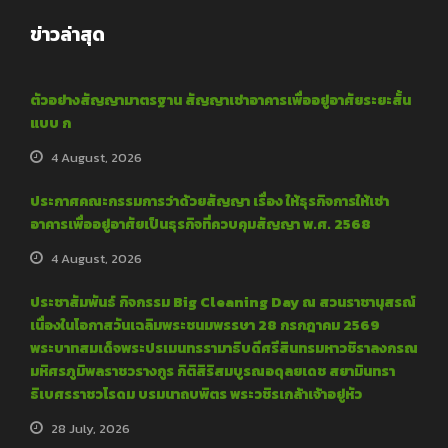
ข่าวล่าสุด
ตัวอย่างสัญญามาตรฐาน สัญญาเช่าอาคารเพื่ออยู่อาศัยระยะสั้น
แบบ ก
4 August, 2026
ประกาศคณะกรรมการว่าด้วยสัญญา เรื่อง ให้ธุรกิจการให้เช่า
อาคารเพื่ออยู่อาศัยเป็นธุรกิจที่ควบคุมสัญญา พ.ศ. 2568
4 August, 2026
ประชาสัมพันธ์ กิจกรรม Big Cleaning Day ณ สวนราชานุสรณ์
เนื่องในโอกาสวันเฉลิมพระชนมพรรษา 28 กรกฎาคม 2569
พระบาทสมเด็จพระปรเมนทรรามาธิบดีศรีสินทรมหาวชิราลงกรณ
มหิศรภูมิพลราชวรางกูร กิติสิริสมบูรณอดุลยเดช สยามินทรา
ธิเบศรราชวโรดม บรมนาถบพิตร พระวชิรเกล้าเจ้าอยู่หัว
28 July, 2026