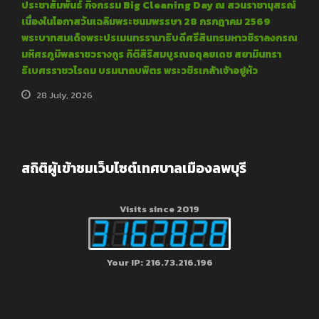
ประชาสัมพันธ์ กิจกรรม Big Cleaning Day ณ สวนราชานุสรณ์
เนื่องในโอกาสวันเฉลิมพระชนมพรรษา 28 กรกฎาคม 2569
พระบาทสมเด็จพระปรเมนทรรามาธิบดีศรีสินทรมหาวชิราลงกรณ
มหิศรภูมิพลราชวรางกูร กิติสิริสมบูรณอดุลยเดช สยามินทรา
ธิเบศรราชวโรดม บรมนาถบพิตร พระวชิรเกล้าเจ้าอยู่หัว
28 July, 2026
สถิติผู้เข้าชมเว็บไซต์เทศบาลเมืองลพบุรี
Visits since 2019
Your IP: 216.73.216.196