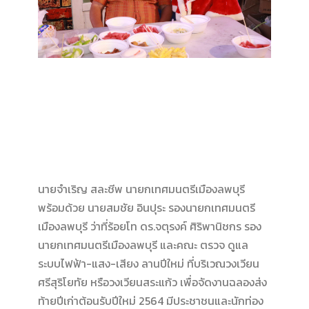
นายจำเริญ สละชีพ นายกเทศมนตรีเมืองลพบุรี
พร้อมด้วย นายสมชัย อินปุระ รองนายกเทศมนตรี
เมืองลพบุรี ว่าที่ร้อยโท ดร.จตุรงค์ ศิริพานิชกร รอง
นายกเทศมนตรีเมืองลพบุรี และคณะ ตรวจ ดูแล
ระบบไฟฟ้า-แสง-เสียง ลานปีใหม่ ที่บริเวณวงเวียน
ศรีสุริโยทัย หรือวงเวียนสระแก้ว เพื่อจัดงานฉลองส่ง
ท้ายปีเก่าต้อนรับปีใหม่ 2564 มีประชาชนและนักท่อง