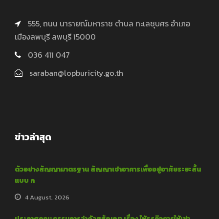
555, ถนน นารายณ์มหาราช ตำบล ทะเลชุบศร อำเภอ
เมืองลพบุรี ลพบุรี 15000
036 411 047
saraban@lopburicity.go.th
ข่าวล่าสุด
ตัวอย่างสัญญามาตรฐาน สัญญาเช่าอาคารเพื่ออยู่อาศัยระยะสั้น
แบบ ก
4 August, 2026
ประกาศคณะกรรมการว่าด้วยสัญญา เรื่อง ให้ธุรกิจการให้เช่า