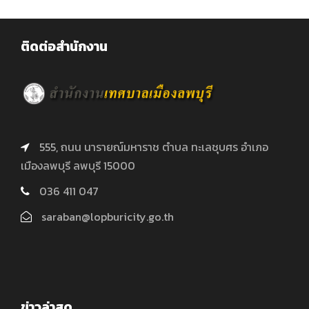
ติดต่อสำนักงาน
555, ถนน นารายณ์มหาราช ตำบล ทะเลชุบศร อำเภอ
เมืองลพบุรี ลพบุรี 15000
036 411 047
saraban@lopburicity.go.th
ข่าวล่าสุด