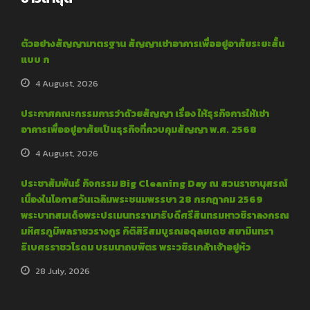
ตัวอย่างสัญญามาตรฐาน สัญญาเช่าอาคารเพื่ออยู่อาศัยระยะสั้น
แบบ ก
4 August, 2026
ประกาศคณะกรรมการว่าด้วยสัญญา เรื่อง ให้ธุรกิจการให้เช่า
อาคารเพื่ออยู่อาศัยเป็นธุรกิจที่ควบคุมสัญญา พ.ศ. 2568
4 August, 2026
ประชาสัมพันธ์ กิจกรรม Big Cleaning Day ณ สวนราชานุสรณ์
เนื่องในโอกาสวันเฉลิมพระชนมพรรษา 28 กรกฎาคม 2569
พระบาทสมเด็จพระปรเมนทรรามาธิบดีศรีสินทรมหาวชิราลงกรณ
มหิศรภูมิพลราชวรางกูร กิติสิริสมบูรณอดุลยเดช สยามินทรา
ธิเบศรราชวโรดม บรมนาถบพิตร พระวชิรเกล้าเจ้าอยู่หัว
28 July, 2026