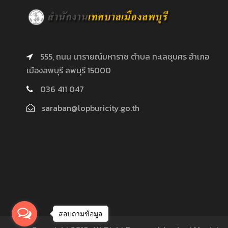
555, ถนน นารายณ์มหาราช ตำบล ทะเลชุบศร อำเภอ
เมืองลพบุรี ลพบุรี 15000
036 411 047
saraban@lopburicity.go.th
สอบถามข้อมูล