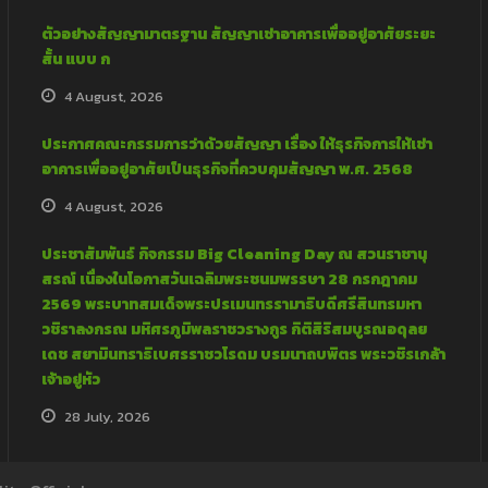
ตัวอย่างสัญญามาตรฐาน สัญญาเช่าอาคารเพื่ออยู่อาศัยระยะ
สั้น แบบ ก
4 August, 2026
ประกาศคณะกรรมการว่าด้วยสัญญา เรื่อง ให้ธุรกิจการให้เช่า
อาคารเพื่ออยู่อาศัยเป็นธุรกิจที่ควบคุมสัญญา พ.ศ. 2568
4 August, 2026
ประชาสัมพันธ์ กิจกรรม Big Cleaning Day ณ สวนราชานุ
สรณ์ เนื่องในโอกาสวันเฉลิมพระชนมพรรษา 28 กรกฎาคม
2569 พระบาทสมเด็จพระปรเมนทรรามาธิบดีศรีสินทรมหา
วชิราลงกรณ มหิศรภูมิพลราชวรางกูร กิติสิริสมบูรณอดุลย
เดช สยามินทราธิเบศรราชวโรดม บรมนาถบพิตร พระวชิรเกล้า
เจ้าอยู่หัว
28 July, 2026