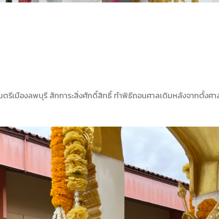
เมืองลพบุรี สักการะสิ่งศักดิ์สิทธิ์ ทำพิธีถอนศาลเดิมหลังจากตั้งศา