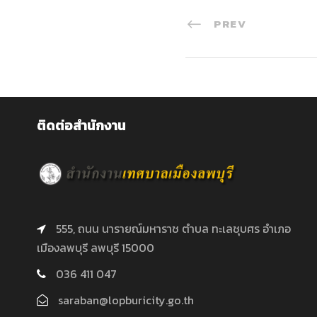
PREV
ติดต่อสำนักงาน
555, ถนน นารายณ์มหาราช ตำบล ทะเลชุบศร อำเภอ
เมืองลพบุรี ลพบุรี 15000
036 411 047
saraban@lopburicity.go.th