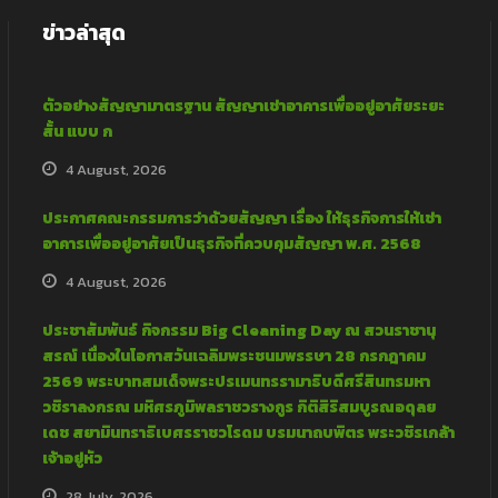
ข่าวล่าสุด
ตัวอย่างสัญญามาตรฐาน สัญญาเช่าอาคารเพื่ออยู่อาศัยระยะ
สั้น แบบ ก
4 August, 2026
ประกาศคณะกรรมการว่าด้วยสัญญา เรื่อง ให้ธุรกิจการให้เช่า
อาคารเพื่ออยู่อาศัยเป็นธุรกิจที่ควบคุมสัญญา พ.ศ. 2568
4 August, 2026
ประชาสัมพันธ์ กิจกรรม Big Cleaning Day ณ สวนราชานุ
สรณ์ เนื่องในโอกาสวันเฉลิมพระชนมพรรษา 28 กรกฎาคม
2569 พระบาทสมเด็จพระปรเมนทรรามาธิบดีศรีสินทรมหา
วชิราลงกรณ มหิศรภูมิพลราชวรางกูร กิติสิริสมบูรณอดุลย
เดช สยามินทราธิเบศรราชวโรดม บรมนาถบพิตร พระวชิรเกล้า
เจ้าอยู่หัว
28 July, 2026