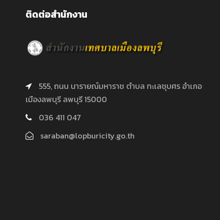
ติดต่อสำนักงาน
555, ถนน นารายณ์มหาราช ตำบล ทะเลชุบศร อำเภอ
เมืองลพบุรี ลพบุรี 15000
036 411 047
saraban@lopburicity.go.th