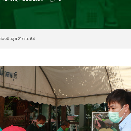
กิจกรรม
,
ประชาสัมพันธ์
0
่องปันสุข 21 ก.ค. 64