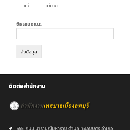
แย่
แย่มาก
ข้อเสนอแนะ
ส่งข้อมูล
ติดต่อสำนักงาน
555, ถนน นารายณ์มหาราช ตำบล ทะเลชุบศร อำเภอ