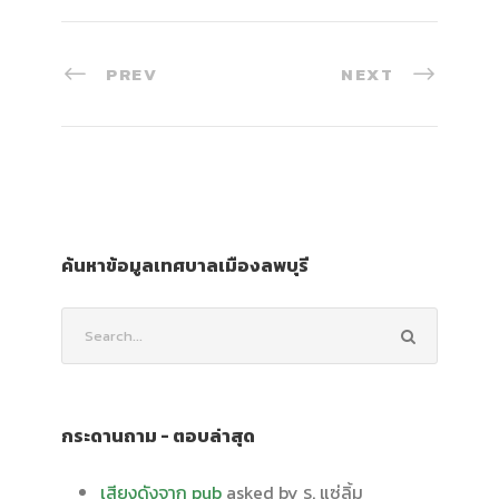
PREV
NEXT
ค้นหาข้อมูลเทศบาลเมืองลพบุรี
กระดานถาม - ตอบล่าสุด
เสียงดังจาก pub
asked by ร. แซ่ลิ้ม