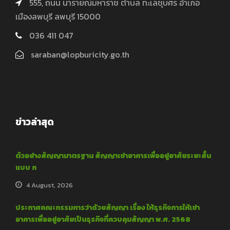
555, ถนน นารายณ์มหาราช ตำบล ทะเลชุบศร อำเภอ
เมืองลพบุรี ลพบุรี 15000
036 411 047
saraban@lopburicity.go.th
ข่าวล่าสุด
ตัวอย่างสัญญามาตรฐาน สัญญาเช่าอาคารเพื่ออยู่อาศัยระยะสั้น
แบบ ก
4 August, 2026
ประกาศคณะกรรมการว่าด้วยสัญญา เรื่อง ให้ธุรกิจการให้เช่า
อาคารเพื่ออยู่อาศัยเป็นธุรกิจที่ควบคุมสัญญา พ.ศ. 2568