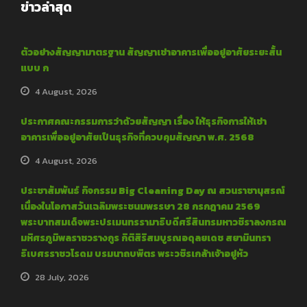
ข่าวล่าสุด
ตัวอย่างสัญญามาตรฐาน สัญญาเช่าอาคารเพื่ออยู่อาศัยระยะสั้น
แบบ ก
4 August, 2026
ประกาศคณะกรรมการว่าด้วยสัญญา เรื่อง ให้ธุรกิจการให้เช่า
อาคารเพื่ออยู่อาศัยเป็นธุรกิจที่ควบคุมสัญญา พ.ศ. 2568
4 August, 2026
ประชาสัมพันธ์ กิจกรรม Big Cleaning Day ณ สวนราชานุสรณ์
เนื่องในโอกาสวันเฉลิมพระชนมพรรษา 28 กรกฎาคม 2569
พระบาทสมเด็จพระปรเมนทรรามาธิบดีศรีสินทรมหาวชิราลงกรณ
มหิศรภูมิพลราชวรางกูร กิติสิริสมบูรณอดุลยเดช สยามินทรา
ธิเบศรราชวโรดม บรมนาถบพิตร พระวชิรเกล้าเจ้าอยู่หัว
28 July, 2026