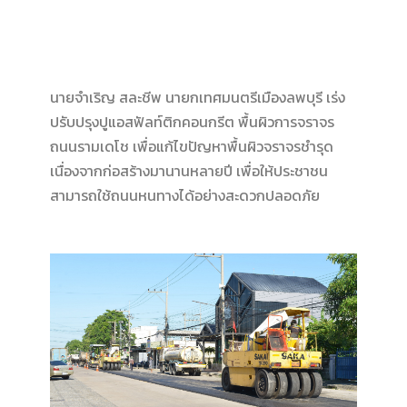
นายจำเริญ สละชีพ นายกเทศมนตรีเมืองลพบุรี เร่ง
ปรับปรุงปูแอสฟัลท์ติกคอนกรีต พื้นผิวการจราจร
ถนนรามเดโช เพื่อแก้ไขปัญหาพื้นผิวจราจรชำรุด
เนื่องจากก่อสร้างมานานหลายปี เพื่อให้ประชาชน
สามารถใช้ถนนหนทางได้อย่างสะดวกปลอดภัย