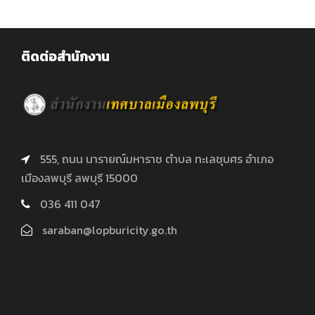
ติดต่อสำนักงาน
555, ถนน นารายณ์มหาราช ตำบล ทะเลชุบศร อำเภอ
เมืองลพบุรี ลพบุรี 15000
036 411 047
saraban@lopburicity.go.th