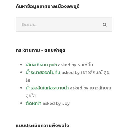
ค้นหาข้อมูลเทศบาลเมืองลพบุรี
กระดานถาม - ตอบล่าสุด
เสียงดังจาก pub
asked by ร. แซ่ลิ้ม
น้ำระบายออกไม่ทัน
asked by เยาวลักษณ์ สุข
ใส
น้ำเอ่อล้นในท่อระบายน้ำ
asked by เยาวลักษณ์
สุขใส
ตัดหญ้า
asked by Joy
แบบประเมินความพึงพอใจ