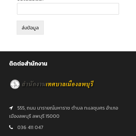
ส่งข้อมูล
ติดต่อสำนักงาน
555, ถนน นารายณ์มหาราช ตำบล ทะเลชุบศร อำเภอ
เมืองลพบุรี ลพบุรี 15000
036 411 047