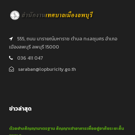
555, ถนน นารายณ์มหาราช ตำบล ทะเลชุบศร อำเภอ
เมืองลพบุรี ลพบุรี 15000
036 411 047
saraban@lopburicity.go.th
ข่าวล่าสุด
ตัวอย่างสัญญามาตรฐาน สัญญาเช่าอาคารเพื่ออยู่อาศัยระยะสั้น