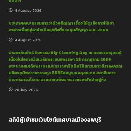
แบบ ก
4 August, 2026
ประกาศคณะกรรมการว่าด้วยสัญญา เรื่อง ให้ธุรกิจการให้เช่า
อาคารเพื่ออยู่อาศัยเป็นธุรกิจที่ควบคุมสัญญา พ.ศ. 2568
4 August, 2026
ประชาสัมพันธ์ กิจกรรม Big Cleaning Day ณ สวนราชานุสรณ์
เนื่องในโอกาสวันเฉลิมพระชนมพรรษา 28 กรกฎาคม 2569
พระบาทสมเด็จพระปรเมนทรรามาธิบดีศรีสินทรมหาวชิราลงกรณ
มหิศรภูมิพลราชวรางกูร กิติสิริสมบูรณอดุลยเดช สยามินทรา
ธิเบศรราชวโรดม บรมนาถบพิตร พระวชิรเกล้าเจ้าอยู่หัว
28 July, 2026
สถิติผู้เข้าชมเว็บไซต์เทศบาลเมืองลพบุรี