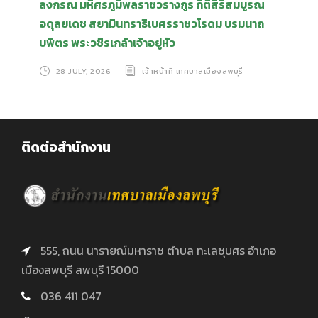
ลงกรณ มหิศรภูมิพลราชวรางกูร กิติสิริสมบูรณ
อดุลยเดช สยามินทราธิเบศรราชวโรดม บรมนาถ
บพิตร พระวชิรเกล้าเจ้าอยู่หัว
28 JULY, 2026
เจ้าหน้าที่ เทศบาลเมืองลพบุรี
ติดต่อสำนักงาน
555, ถนน นารายณ์มหาราช ตำบล ทะเลชุบศร อำเภอ
เมืองลพบุรี ลพบุรี 15000
036 411 047