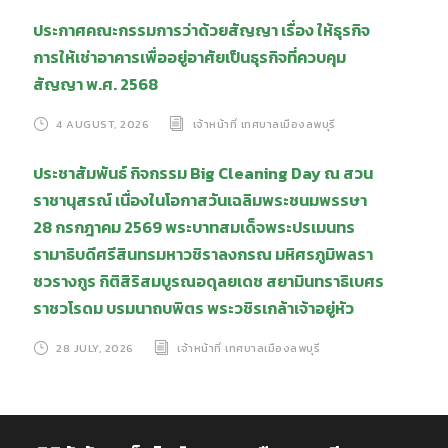
ประกาศคณะกรรมการว่าด้วยสัญญา เรื่อง ให้ธุรกิจ
การให้เช่าอาคารเพื่ออยู่อาศัยเป็นธุรกิจที่ควบคุม
สัญญา พ.ศ. 2568
4 AUGUST, 2026
เจ้าหน้าที่ เทศบาลเมืองลพบุรี
ประชาสัมพันธ์ กิจกรรม Big Cleaning Day ณ สวน
ราชานุสรณ์ เนื่องในโอกาสวันเฉลิมพระชนมพรรษา
28 กรกฎาคม 2569 พระบาทสมเด็จพระปรเมนทร
รามาธิบดีศรีสินทรมหาวชิราลงกรณ มหิศรภูมิพลรา
ชวรางกูร กิติสิริสมบูรณอดุลยเดช สยามินทราธิเบศร
ราชวโรดม บรมนาถบพิตร พระวชิรเกล้าเจ้าอยู่หัว
28 JULY, 2026
เจ้าหน้าที่ เทศบาลเมืองลพบุรี