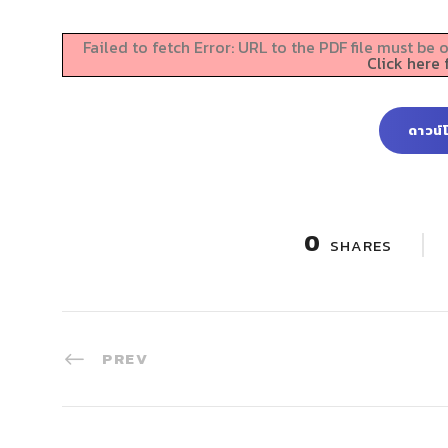
Failed to fetch Error: URL to the PDF file must b
Click here 
ดาวน์
0
SHARES
PREV