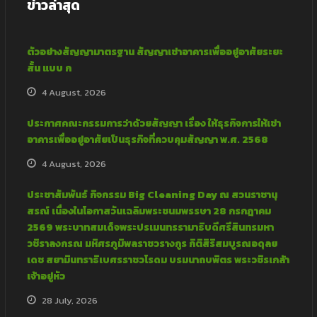
ข่าวล่าสุด
ตัวอย่างสัญญามาตรฐาน สัญญาเช่าอาคารเพื่ออยู่อาศัยระยะ
สั้น แบบ ก
4 August, 2026
ประกาศคณะกรรมการว่าด้วยสัญญา เรื่อง ให้ธุรกิจการให้เช่า
อาคารเพื่ออยู่อาศัยเป็นธุรกิจที่ควบคุมสัญญา พ.ศ. 2568
4 August, 2026
ประชาสัมพันธ์ กิจกรรม Big Cleaning Day ณ สวนราชานุ
สรณ์ เนื่องในโอกาสวันเฉลิมพระชนมพรรษา 28 กรกฎาคม
2569 พระบาทสมเด็จพระปรเมนทรรามาธิบดีศรีสินทรมหา
วชิราลงกรณ มหิศรภูมิพลราชวรางกูร กิติสิริสมบูรณอดุลย
เดช สยามินทราธิเบศรราชวโรดม บรมนาถบพิตร พระวชิรเกล้า
เจ้าอยู่หัว
28 July, 2026