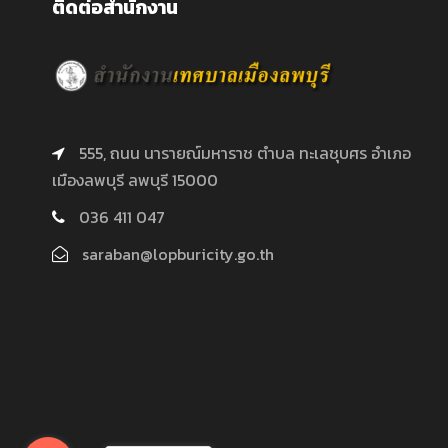
ติดต่อสำนักงาน
555, ถนน นารายณ์มหาราช ตำบล ทะเลชุบศร อำเภอ
เมืองลพบุรี ลพบุรี 15000
036 411 047
saraban@lopburicity.go.th