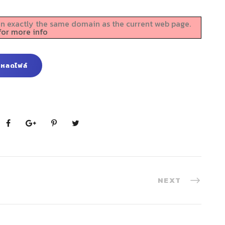
e on exactly the same domain as the current web page.
for more info
โหลดไฟล์
NEXT