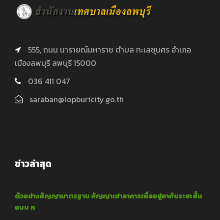
555, ถนน นารายณ์มหาราช ตำบล ทะเลชุบศร อำเภอ
เมืองลพบุรี ลพบุรี 15000
036 411 047
saraban@lopburicity.go.th
ข่าวล่าสุด
ตัวอย่างสัญญามาตรฐาน สัญญาเช่าอาคารเพื่ออยู่อาศัยระยะสั้น
แบบ ก