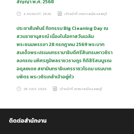
สัญญา พ.ศ. 2568
4 AUGUST, 2026
เจ้าหน้าที่ เทศบาลเมืองลพบุรี
ประชาสัมพันธ์ กิจกรรม Big Cleaning Day ณ
สวนราชานุสรณ์ เนื่องในโอกาสวันเฉลิม
พระชนมพรรษา 28 กรกฎาคม 2569 พระบาท
สมเด็จพระปรเมนทรรามาธิบดีศรีสินทรมหาวชิรา
ลงกรณ มหิศรภูมิพลราชวรางกูร กิติสิริสมบูรณ
อดุลยเดช สยามินทราธิเบศรราชวโรดม บรมนาถ
บพิตร พระวชิรเกล้าเจ้าอยู่หัว
28 JULY, 2026
เจ้าหน้าที่ เทศบาลเมืองลพบุรี
ติดต่อสำนักงาน