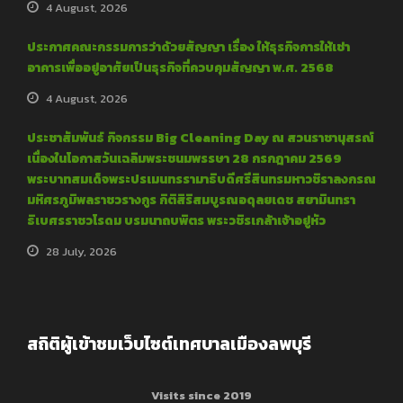
4 August, 2026
ประกาศคณะกรรมการว่าด้วยสัญญา เรื่อง ให้ธุรกิจการให้เช่า
อาคารเพื่ออยู่อาศัยเป็นธุรกิจที่ควบคุมสัญญา พ.ศ. 2568
4 August, 2026
ประชาสัมพันธ์ กิจกรรม Big Cleaning Day ณ สวนราชานุสรณ์
เนื่องในโอกาสวันเฉลิมพระชนมพรรษา 28 กรกฎาคม 2569
พระบาทสมเด็จพระปรเมนทรรามาธิบดีศรีสินทรมหาวชิราลงกรณ
มหิศรภูมิพลราชวรางกูร กิติสิริสมบูรณอดุลยเดช สยามินทรา
ธิเบศรราชวโรดม บรมนาถบพิตร พระวชิรเกล้าเจ้าอยู่หัว
28 July, 2026
สถิติผู้เข้าชมเว็บไซต์เทศบาลเมืองลพบุรี
Visits since 2019