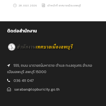
28 JULY, 2026
เจ้าหน้าที่ เทศบาลเมืองลพบุรี
ติดต่อสำนักงาน
555, ถนน นารายณ์มหาราช ตำบล ทะเลชุบศร อำเภอ
เมืองลพบุรี ลพบุรี 15000
036 411 047
saraban@lopburicity.go.th