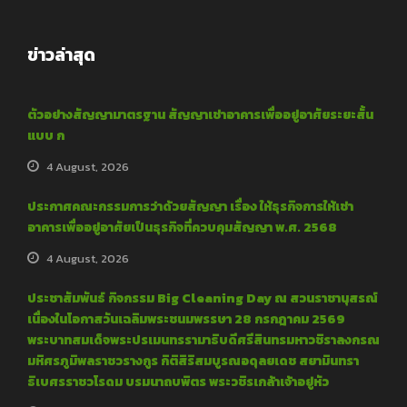
ข่าวล่าสุด
ตัวอย่างสัญญามาตรฐาน สัญญาเช่าอาคารเพื่ออยู่อาศัยระยะสั้น
แบบ ก
4 August, 2026
ประกาศคณะกรรมการว่าด้วยสัญญา เรื่อง ให้ธุรกิจการให้เช่า
อาคารเพื่ออยู่อาศัยเป็นธุรกิจที่ควบคุมสัญญา พ.ศ. 2568
4 August, 2026
ประชาสัมพันธ์ กิจกรรม Big Cleaning Day ณ สวนราชานุสรณ์
เนื่องในโอกาสวันเฉลิมพระชนมพรรษา 28 กรกฎาคม 2569
พระบาทสมเด็จพระปรเมนทรรามาธิบดีศรีสินทรมหาวชิราลงกรณ
มหิศรภูมิพลราชวรางกูร กิติสิริสมบูรณอดุลยเดช สยามินทรา
ธิเบศรราชวโรดม บรมนาถบพิตร พระวชิรเกล้าเจ้าอยู่หัว