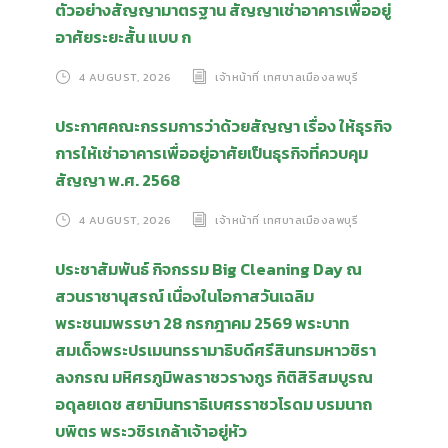
ตัวอย่างสัญญามาตรฐาน สัญญาเช่าอาคารเพื่ออยู่
อาศัยระยะสั้น แบบ ก
4 AUGUST, 2026
เจ้าหน้าที่ เทศบาลเมืองลพบุรี
ประกาศคณะกรรมการว่าด้วยสัญญา เรื่อง ให้ธุรกิจ
การให้เช่าอาคารเพื่ออยู่อาศัยเป็นธุรกิจที่ควบคุม
สัญญา พ.ศ. 2568
4 AUGUST, 2026
เจ้าหน้าที่ เทศบาลเมืองลพบุรี
ประชาสัมพันธ์ กิจกรรม Big Cleaning Day ณ
สวนราชานุสรณ์ เนื่องในโอกาสวันเฉลิม
พระชนมพรรษา 28 กรกฎาคม 2569 พระบาท
สมเด็จพระปรเมนทรรามาธิบดีศรีสินทรมหาวชิรา
ลงกรณ มหิศรภูมิพลราชวรางกูร กิติสิริสมบูรณ
อดุลยเดช สยามินทราธิเบศรราชวโรดม บรมนาถ
บพิตร พระวชิรเกล้าเจ้าอยู่หัว