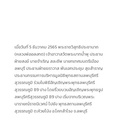
เมื่อวันที่ 5 ธันวาคม 2565 พระราชวิสุทธิประชานาถ
(หลวงพ่ออลงกต) เจ้าอาวาสวัดพระบาทน้ำพุ ประธาน
ฝ่ายสงฆ์ นายจำเริญ สละชีพ นายกเทศมนตรีเมือง
ลพบุรี ประธานฝ่ายฆราวาส พันเอกประชุม สุขสำราญ
ประธานกรรมการบริหารมูลนิธิพุทธสถานลพบุรีศรี
สุวรรณภูมิ ร่วมในพิธีอัญเชิญพระพุทธลพบุรีศรี
สุวรรณภูมิ 89 ปาง โดยริ้วขบวนอัญเชิญพระพุทธรูป
ลพบุรีศรีสุวรรณภูมิ 89 ปาง เริ่มจากบริเวณพระ
นารายณ์ราชนิเวศน์ ไปยัง พุทธสถานลพบุรีศรี
สุวรรณภูมิ ต.ห้วยโป่ง อ.โคกสำโรง จ.ลพบุรี