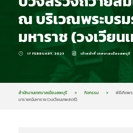
บวงสรวงถวายสมเ
ณ บริเวณพระบรมร
มหาราช (วงเวียน
17 FEBRUARY, 2023
เจ้าหน้าที่ เทศบาลเมืองลพบุรี
สำนักงานเทศบาลเมืองลพบุรี
>
กิจกรรม
>
พิธีเทิด
นารายณ์มหาราช (วงเวียนเทพสตรี)