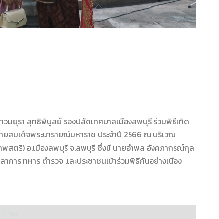
มยุรา สุทธิพิบูลย์ รองปลัดเทศบาลเมืองลพบุรี ร่วมพิธีเทิด
วายสมเด็จพระนารายณ์มหาราช ประจำปี 2566 ณ บริเวณ
ตรี) อ.เมืองลพบุรี จ.ลพบุรี ซึ่งมี นายอำพล อังคภากรณ์กุล
 ตุลาการ ทหาร ตำรวจ และประชาชนเข้าร่วมพิธีกันอย่างเนือง