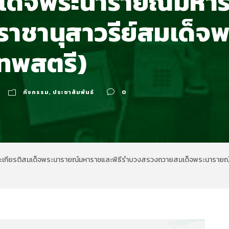
ด็จพระนารายณ์มหารา
าชานุสาวรีย์สมเด็จ
เทพสตรี)
กิจกรรม
,
ประชาสัมพันธ์
0
พระเกียรติสมเด็จพระนารายณ์มหาราชและพิธีรำบวงสรวงถวายสมเด็จพระนารายณ