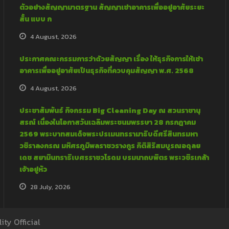
ตัวอย่างสัญญามาตรฐาน สัญญาเช่าอาคารเพื่ออยู่อาศัยระยะ
สั้น แบบ ก
4 August, 2026
ประกาศคณะกรรมการว่าด้วยสัญญา เรื่อง ให้ธุรกิจการให้เช่า
อาคารเพื่ออยู่อาศัยเป็นธุรกิจที่ควบคุมสัญญา พ.ศ. 2568
4 August, 2026
ประชาสัมพันธ์ กิจกรรม Big Cleaning Day ณ สวนราชานุ
สรณ์ เนื่องในโอกาสวันเฉลิมพระชนมพรรษา 28 กรกฎาคม
2569 พระบาทสมเด็จพระปรเมนทรรามาธิบดีศรีสินทรมหา
วชิราลงกรณ มหิศรภูมิพลราชวรางกูร กิติสิริสมบูรณอดุลย
เดช สยามินทราธิเบศรราชวโรดม บรมนาถบพิตร พระวชิรเกล้า
เจ้าอยู่หัว
28 July, 2026
ity Official