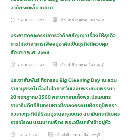
อาศัยระยะสั้น แบบ ก
4 AUGUST, 2026
เจ้าหน้าที่ เทศบาลเมืองลพบุรี
ประกาศคณะกรรมการว่าด้วยสัญญา เรื่อง ให้ธุรกิจ
การให้เช่าอาคารเพื่ออยู่อาศัยเป็นธุรกิจที่ควบคุม
สัญญา พ.ศ. 2568
4 AUGUST, 2026
เจ้าหน้าที่ เทศบาลเมืองลพบุรี
ประชาสัมพันธ์ กิจกรรม Big Cleaning Day ณ สวน
ราชานุสรณ์ เนื่องในโอกาสวันเฉลิมพระชนมพรรษา
28 กรกฎาคม 2569 พระบาทสมเด็จพระปรเมนทร
รามาธิบดีศรีสินทรมหาวชิราลงกรณ มหิศรภูมิพลรา
ชวรางกูร กิติสิริสมบูรณอดุลยเดช สยามินทราธิเบศร
ราชวโรดม บรมนาถบพิตร พระวชิรเกล้าเจ้าอยู่หัว
28 JULY, 2026
เจ้าหน้าที่ เทศบาลเมืองลพบุรี