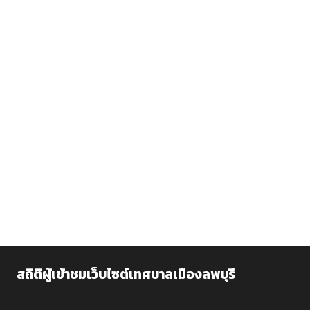
สถิติผู้เข้าชมเว็บไซต์เทศบาลเมืองลพบุรี