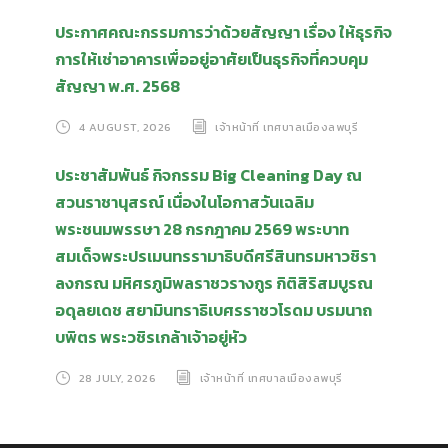
ประกาศคณะกรรมการว่าด้วยสัญญา เรื่อง ให้ธุรกิจ
การให้เช่าอาคารเพื่ออยู่อาศัยเป็นธุรกิจที่ควบคุม
สัญญา พ.ศ. 2568
4 AUGUST, 2026
เจ้าหน้าที่ เทศบาลเมืองลพบุรี
ประชาสัมพันธ์ กิจกรรม Big Cleaning Day ณ
สวนราชานุสรณ์ เนื่องในโอกาสวันเฉลิม
พระชนมพรรษา 28 กรกฎาคม 2569 พระบาท
สมเด็จพระปรเมนทรรามาธิบดีศรีสินทรมหาวชิรา
ลงกรณ มหิศรภูมิพลราชวรางกูร กิติสิริสมบูรณ
อดุลยเดช สยามินทราธิเบศรราชวโรดม บรมนาถ
บพิตร พระวชิรเกล้าเจ้าอยู่หัว
28 JULY, 2026
เจ้าหน้าที่ เทศบาลเมืองลพบุรี