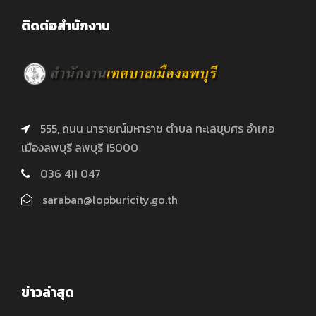
ติดต่อสำนักงาน
555, ถนน นารายณ์มหาราช ตำบล ทะเลชุบศร อำเภอ
เมืองลพบุรี ลพบุรี 15000
036 411 047
saraban@lopburicity.go.th
ข่าวล่าสุด