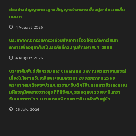
ตัวอย่างสัญญามาตรฐาน สัญญาเช่าอาคารเพื่ออยู่อาศัยระยะสั้น
แบบ ก
4 August, 2026
ประกาศคณะกรรมการว่าด้วยสัญญา เรื่อง ให้ธุรกิจการให้เช่า
อาคารเพื่ออยู่อาศัยเป็นธุรกิจที่ควบคุมสัญญา พ.ศ. 2568
4 August, 2026
ประชาสัมพันธ์ กิจกรรม Big Cleaning Day ณ สวนราชานุสรณ์
เนื่องในโอกาสวันเฉลิมพระชนมพรรษา 28 กรกฎาคม 2569
พระบาทสมเด็จพระปรเมนทรรามาธิบดีศรีสินทรมหาวชิราลงกรณ
มหิศรภูมิพลราชวรางกูร กิติสิริสมบูรณอดุลยเดช สยามินทรา
ธิเบศรราชวโรดม บรมนาถบพิตร พระวชิรเกล้าเจ้าอยู่หัว
28 July, 2026