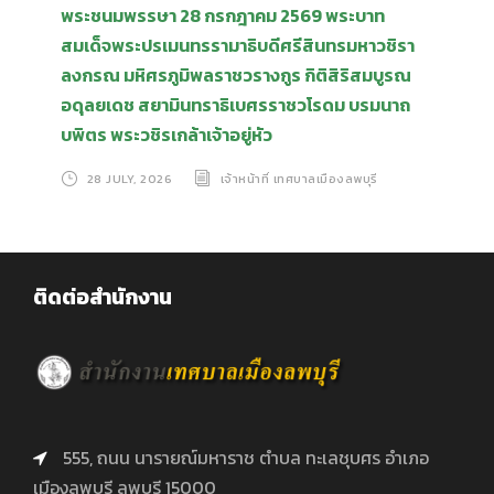
พระชนมพรรษา 28 กรกฎาคม 2569 พระบาท
สมเด็จพระปรเมนทรรามาธิบดีศรีสินทรมหาวชิรา
ลงกรณ มหิศรภูมิพลราชวรางกูร กิติสิริสมบูรณ
อดุลยเดช สยามินทราธิเบศรราชวโรดม บรมนาถ
บพิตร พระวชิรเกล้าเจ้าอยู่หัว
28 JULY, 2026
เจ้าหน้าที่ เทศบาลเมืองลพบุรี
ติดต่อสำนักงาน
555, ถนน นารายณ์มหาราช ตำบล ทะเลชุบศร อำเภอ
เมืองลพบุรี ลพบุรี 15000