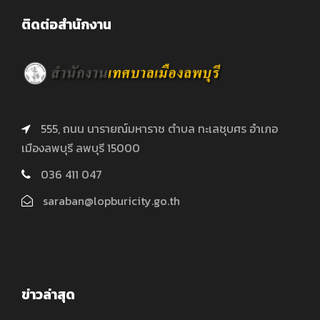
ติดต่อสำนักงาน
555, ถนน นารายณ์มหาราช ตำบล ทะเลชุบศร อำเภอ
เมืองลพบุรี ลพบุรี 15000
036 411 047
saraban@lopburicity.go.th
ข่าวล่าสุด