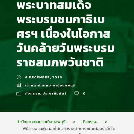
พระบาทสมเด็จ
พระบรมชนกาธิเบ
ศรฯ เนื่องในโอกาส
วันคล้ายวันพระบรม
ราชสมภพวันชาติ
6 DECEMBER, 2023
เจ้าหน้าที่ เทศบาลเมืองลพบุรี
กิจกรรม
,
ประชาสัมพันธ์
0
สำนักงานเทศบาลเมืองลพบุรี
>
กิจกรรม
>
พิธีวางพานพุ่มดอกไม้ถวายราชสักการะและน้อมรำลึกใน