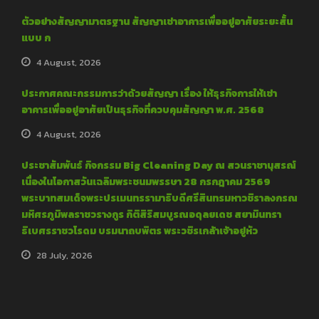
ตัวอย่างสัญญามาตรฐาน สัญญาเช่าอาคารเพื่ออยู่อาศัยระยะสั้น
แบบ ก
4 August, 2026
ประกาศคณะกรรมการว่าด้วยสัญญา เรื่อง ให้ธุรกิจการให้เช่า
อาคารเพื่ออยู่อาศัยเป็นธุรกิจที่ควบคุมสัญญา พ.ศ. 2568
4 August, 2026
ประชาสัมพันธ์ กิจกรรม Big Cleaning Day ณ สวนราชานุสรณ์
เนื่องในโอกาสวันเฉลิมพระชนมพรรษา 28 กรกฎาคม 2569
พระบาทสมเด็จพระปรเมนทรรามาธิบดีศรีสินทรมหาวชิราลงกรณ
มหิศรภูมิพลราชวรางกูร กิติสิริสมบูรณอดุลยเดช สยามินทรา
ธิเบศรราชวโรดม บรมนาถบพิตร พระวชิรเกล้าเจ้าอยู่หัว
28 July, 2026