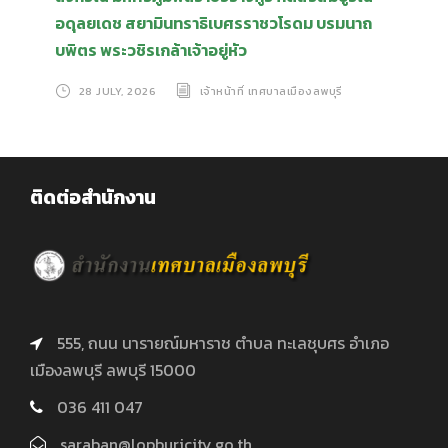
อดุลยเดช สยามินทราธิเบศรราชวโรดม บรมนาถ
บพิตร พระวชิรเกล้าเจ้าอยู่หัว
28 JULY, 2026
เจ้าหน้าที่ เทศบาลเมืองลพบุรี
ติดต่อสำนักงาน
555, ถนน นารายณ์มหาราช ตำบล ทะเลชุบศร อำเภอ
เมืองลพบุรี ลพบุรี 15000
036 411 047
saraban@lopburicity.go.th