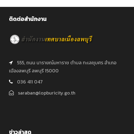
ติดต่อสำนักงาน
555, ถนน นารายณ์มหาราช ตำบล ทะเลชุบศร อำเภอ
เมืองลพบุรี ลพบุรี 15000
036 411 047
saraban@lopburicity.go.th
ข่าวล่าสุด