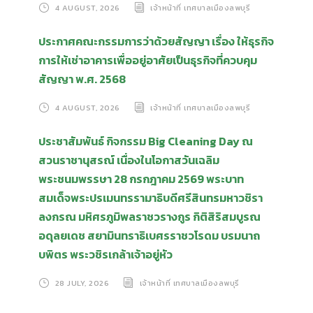
4 AUGUST, 2026
เจ้าหน้าที่ เทศบาลเมืองลพบุรี
ประกาศคณะกรรมการว่าด้วยสัญญา เรื่อง ให้ธุรกิจ
การให้เช่าอาคารเพื่ออยู่อาศัยเป็นธุรกิจที่ควบคุม
สัญญา พ.ศ. 2568
4 AUGUST, 2026
เจ้าหน้าที่ เทศบาลเมืองลพบุรี
ประชาสัมพันธ์ กิจกรรม Big Cleaning Day ณ
สวนราชานุสรณ์ เนื่องในโอกาสวันเฉลิม
พระชนมพรรษา 28 กรกฎาคม 2569 พระบาท
สมเด็จพระปรเมนทรรามาธิบดีศรีสินทรมหาวชิรา
ลงกรณ มหิศรภูมิพลราชวรางกูร กิติสิริสมบูรณ
อดุลยเดช สยามินทราธิเบศรราชวโรดม บรมนาถ
บพิตร พระวชิรเกล้าเจ้าอยู่หัว
28 JULY, 2026
เจ้าหน้าที่ เทศบาลเมืองลพบุรี