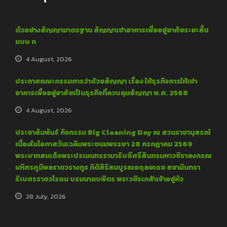
ตัวอย่างสัญญามาตรฐาน สัญญาเช่าอาคารเพื่ออยู่อาศัยระยะสั้น
แบบ ก
4 August, 2026
ประกาศคณะกรรมการว่าด้วยสัญญา เรื่อง ให้ธุรกิจการให้เช่า
อาคารเพื่ออยู่อาศัยเป็นธุรกิจที่ควบคุมสัญญา พ.ศ. 2568
4 August, 2026
ประชาสัมพันธ์ กิจกรรม Big Cleaning Day ณ สวนราชานุสรณ์
เนื่องในโอกาสวันเฉลิมพระชนมพรรษา 28 กรกฎาคม 2569
พระบาทสมเด็จพระปรเมนทรรามาธิบดีศรีสินทรมหาวชิราลงกรณ
มหิศรภูมิพลราชวรางกูร กิติสิริสมบูรณอดุลยเดช สยามินทรา
ธิเบศรราชวโรดม บรมนาถบพิตร พระวชิรเกล้าเจ้าอยู่หัว
28 July, 2026