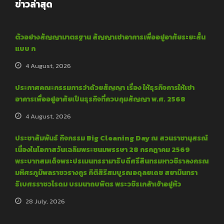
ข่าวล่าสุด
ตัวอย่างสัญญามาตรฐาน สัญญาเช่าอาคารเพื่ออยู่อาศัยระยะสั้น
แบบ ก
4 August, 2026
ประกาศคณะกรรมการว่าด้วยสัญญา เรื่อง ให้ธุรกิจการให้เช่า
อาคารเพื่ออยู่อาศัยเป็นธุรกิจที่ควบคุมสัญญา พ.ศ. 2568
4 August, 2026
ประชาสัมพันธ์ กิจกรรม Big Cleaning Day ณ สวนราชานุสรณ์
เนื่องในโอกาสวันเฉลิมพระชนมพรรษา 28 กรกฎาคม 2569
พระบาทสมเด็จพระปรเมนทรรามาธิบดีศรีสินทรมหาวชิราลงกรณ
มหิศรภูมิพลราชวรางกูร กิติสิริสมบูรณอดุลยเดช สยามินทรา
ธิเบศรราชวโรดม บรมนาถบพิตร พระวชิรเกล้าเจ้าอยู่หัว
28 July, 2026