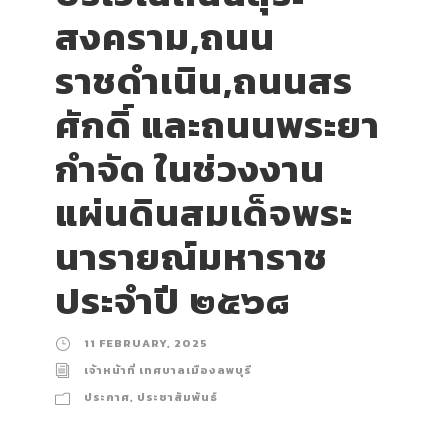
สงคราม,ถนน
ราชดำเนิน,ถนนสร
ศักดิ์ และถนนพระยา
กำจัด ในช่วงงาน
แผ่นดินสมเด็จพระ
นารายณ์มหาราช
ประจำปี ๒๕๖๘
11 FEBRUARY, 2025
เจ้าหน้าที่ เทศบาลเมืองลพบุรี
ประกาศ
,
ประชาสัมพันธ์