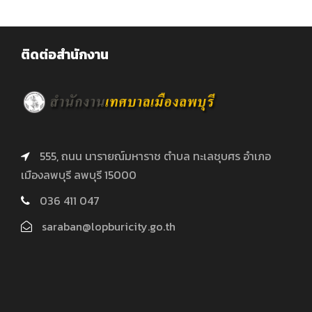
ติดต่อสำนักงาน
555, ถนน นารายณ์มหาราช ตำบล ทะเลชุบศร อำเภอ
เมืองลพบุรี ลพบุรี 15000
036 411 047
saraban@lopburicity.go.th