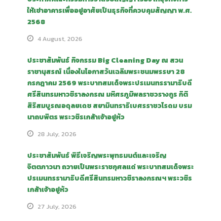
ให้เช่าอาคารเพื่ออยู่อาศัยเป็นธุรกิจที่ควบคุมสัญญา พ.ศ.
2568
4 August, 2026
ประชาสัมพันธ์ กิจกรรม Big Cleaning Day ณ สวน
ราชานุสรณ์ เนื่องในโอกาสวันเฉลิมพระชนมพรรษา 28
กรกฎาคม 2569 พระบาทสมเด็จพระปรเมนทรรามาธิบดี
ศรีสินทรมหาวชิราลงกรณ มหิศรภูมิพลราชวรางกูร กิติ
สิริสมบูรณอดุลยเดช สยามินทราธิเบศรราชวโรดม บรม
นาถบพิตร พระวชิรเกล้าเจ้าอยู่หัว
28 July, 2026
ประชาสัมพันธ์ พิธีเจริญพระพุทธมนต์และเจริญ
จิตตภาวนา ถวายเป็นพระราชกุศลแด่ พระบาทสมเด็จพระ
ปรเมนทรรามาธิบดีศรีสินทรมหาวชิราลงกรณฯ พระวชิร
เกล้าเจ้าอยู่หัว
27 July, 2026