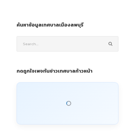
ค้นหาข้อมูลเทศบาลเมืองลพบุรี
กดถูกใจเพจทันข่าวเทศบาลก้าวหน้า