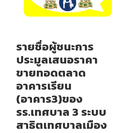
รายชื่อผู้ชนะการ
ประมูลเสนอราคา
ขายทอดตลาด
อาคารเรียน
(อาคาร3)ของ
รร.เทศบาล 3 ระบบ
สาธิตเทศบาลเมือง