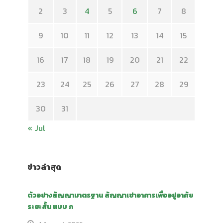
2
3
4
5
6
7
8
9
10
11
12
13
14
15
16
17
18
19
20
21
22
23
24
25
26
27
28
29
30
31
« Jul
ข่าวล่าสุด
ตัวอย่างสัญญามาตรฐาน สัญญาเช่าอาคารเพื่ออยู่อาศัย
ระยะสั้น แบบ ก