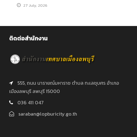
27 July, 2026
ติดต่อสำนักงาน
555, ถนน นารายณ์มหาราช ตำบล ทะเลชุบศร อำเภอ
เมืองลพบุรี ลพบุรี 15000
036 411 047
saraban@lopburicity.go.th