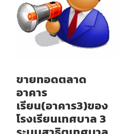
ขายทอดตลาด
อาคาร
เรียน(อาคาร3)ของ
โรงเรียนเทศบาล 3
ระบบสาธิตเทศบาล