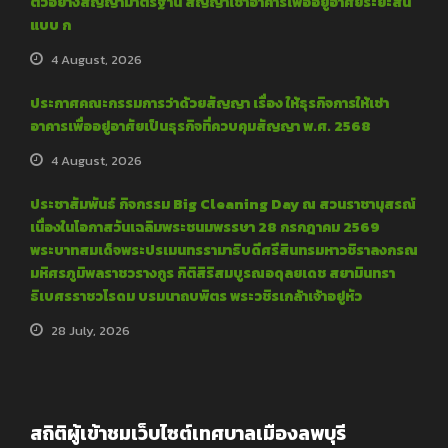
ตัวอย่างสัญญามาตรฐาน สัญญาเช่าอาคารเพื่ออยู่อาศัยระยะสั้น
แบบ ก
4 August, 2026
ประกาศคณะกรรมการว่าด้วยสัญญา เรื่อง ให้ธุรกิจการให้เช่า
อาคารเพื่ออยู่อาศัยเป็นธุรกิจที่ควบคุมสัญญา พ.ศ. 2568
4 August, 2026
ประชาสัมพันธ์ กิจกรรม Big Cleaning Day ณ สวนราชานุสรณ์
เนื่องในโอกาสวันเฉลิมพระชนมพรรษา 28 กรกฎาคม 2569
พระบาทสมเด็จพระปรเมนทรรามาธิบดีศรีสินทรมหาวชิราลงกรณ
มหิศรภูมิพลราชวรางกูร กิติสิริสมบูรณอดุลยเดช สยามินทรา
ธิเบศรราชวโรดม บรมนาถบพิตร พระวชิรเกล้าเจ้าอยู่หัว
28 July, 2026
สถิติผู้เข้าชมเว็บไซต์เทศบาลเมืองลพบุรี