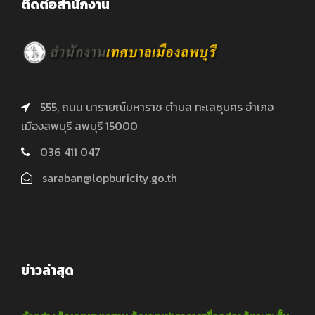
ติดต่อสำนักงาน
555, ถนน นารายณ์มหาราช ตำบล ทะเลชุบศร อำเภอ
เมืองลพบุรี ลพบุรี 15000
036 411 047
saraban@lopburicity.go.th
ข่าวล่าสุด