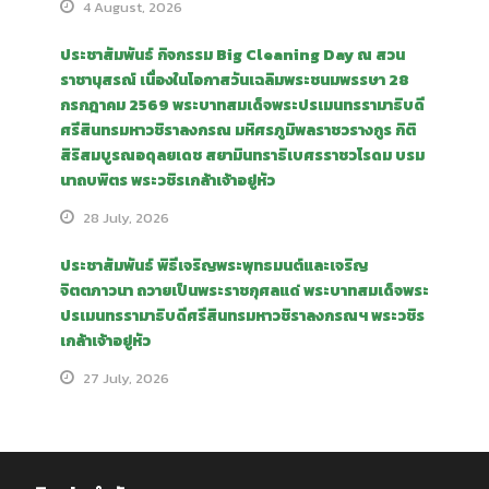
4 August, 2026
ประชาสัมพันธ์ กิจกรรม Big Cleaning Day ณ สวน
ราชานุสรณ์ เนื่องในโอกาสวันเฉลิมพระชนมพรรษา 28
กรกฎาคม 2569 พระบาทสมเด็จพระปรเมนทรรามาธิบดี
ศรีสินทรมหาวชิราลงกรณ มหิศรภูมิพลราชวรางกูร กิติ
สิริสมบูรณอดุลยเดช สยามินทราธิเบศรราชวโรดม บรม
นาถบพิตร พระวชิรเกล้าเจ้าอยู่หัว
28 July, 2026
ประชาสัมพันธ์ พิธีเจริญพระพุทธมนต์และเจริญ
จิตตภาวนา ถวายเป็นพระราชกุศลแด่ พระบาทสมเด็จพระ
ปรเมนทรรามาธิบดีศรีสินทรมหาวชิราลงกรณฯ พระวชิร
เกล้าเจ้าอยู่หัว
27 July, 2026