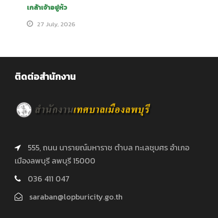
เกล้าเจ้าอยู่หัว
27 July, 2026
ติดต่อสำนักงาน
555, ถนน นารายณ์มหาราช ตำบล ทะเลชุบศร อำเภอ
เมืองลพบุรี ลพบุรี 15000
036 411 047
saraban@lopburicity.go.th