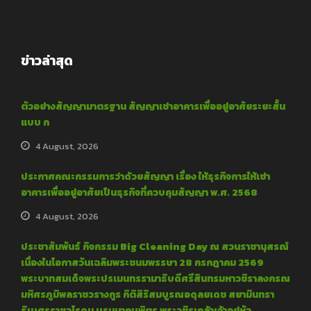
ข่าวล่าสุด
ตัวอย่างสัญญามาตรฐาน สัญญาเช่าอาคารเพื่ออยู่อาศัยระยะสั้น
แบบ ก
4 August, 2026
ประกาศคณะกรรมการว่าด้วยสัญญา เรื่อง ให้ธุรกิจการให้เช่า
อาคารเพื่ออยู่อาศัยเป็นธุรกิจที่ควบคุมสัญญา พ.ศ. 2568
4 August, 2026
ประชาสัมพันธ์ กิจกรรม Big Cleaning Day ณ สวนราชานุสรณ์
เนื่องในโอกาสวันเฉลิมพระชนมพรรษา 28 กรกฎาคม 2569
พระบาทสมเด็จพระปรเมนทรรามาธิบดีศรีสินทรมหาวชิราลงกรณ
มหิศรภูมิพลราชวรางกูร กิติสิริสมบูรณอดุลยเดช สยามินทรา
ธิเบศรราชวโรดม บรมนาถบพิตร พระวชิรเกล้าเจ้าอยู่หัว