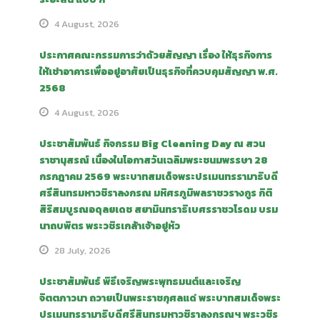
4 August, 2026
ประกาศคณะกรรมการว่าด้วยสัญญา เรื่อง ให้ธุรกิจการ
ให้เช่าอาคารเพื่ออยู่อาศัยเป็นธุรกิจที่ควบคุมสัญญา พ.ศ.
2568
4 August, 2026
ประชาสัมพันธ์ กิจกรรม Big Cleaning Day ณ สวน
ราชานุสรณ์ เนื่องในโอกาสวันเฉลิมพระชนมพรรษา 28
กรกฎาคม 2569 พระบาทสมเด็จพระปรเมนทรรามาธิบดี
ศรีสินทรมหาวชิราลงกรณ มหิศรภูมิพลราชวรางกูร กิติ
สิริสมบูรณอดุลยเดช สยามินทราธิเบศรราชวโรดม บรม
นาถบพิตร พระวชิรเกล้าเจ้าอยู่หัว
28 July, 2026
ประชาสัมพันธ์ พิธีเจริญพระพุทธมนต์และเจริญ
จิตตภาวนา ถวายเป็นพระราชกุศลแด่ พระบาทสมเด็จพระ
ปรเมนทรรามาธิบดีศรีสินทรมหาวชิราลงกรณฯ พระวชิร