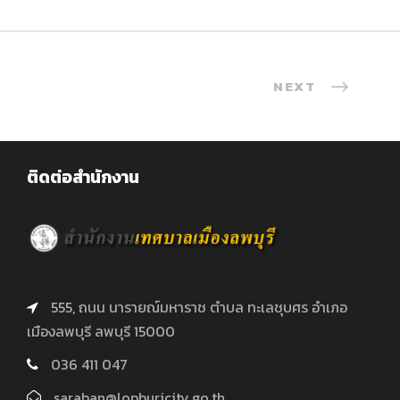
NEXT
ติดต่อสำนักงาน
555, ถนน นารายณ์มหาราช ตำบล ทะเลชุบศร อำเภอ
เมืองลพบุรี ลพบุรี 15000
036 411 047
saraban@lopburicity.go.th