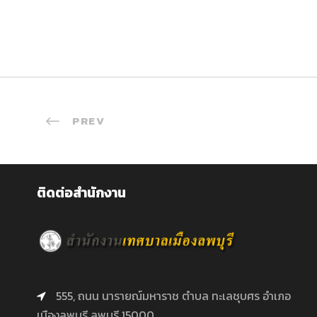
PREV
ติดต่อสำนักงาน
555, ถนน นารายณ์มหาราช ตำบล ทะเลชุบศร อำเภอ
เมืองลพบุรี ลพบุรี 15000