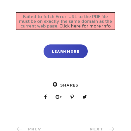
Failed to fetch Error: URL to the PDF file
must be on exactly the same domain as the
current web page.
Click here for more info
LEARN MORE
0
SHARES
PREV
NEXT