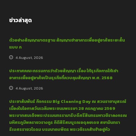
ข่าวล่าสุด
ตัวอย่างสัญญามาตรฐาน สัญญาเช่าอาคารเพื่ออยู่อาศัยระยะสั้น
แบบ ก
4 August, 2026
ประกาศคณะกรรมการว่าด้วยสัญญา เรื่อง ให้ธุรกิจการให้เช่า
อาคารเพื่ออยู่อาศัยเป็นธุรกิจที่ควบคุมสัญญา พ.ศ. 2568
4 August, 2026
ประชาสัมพันธ์ กิจกรรม Big Cleaning Day ณ สวนราชานุสรณ์
เนื่องในโอกาสวันเฉลิมพระชนมพรรษา 28 กรกฎาคม 2569
พระบาทสมเด็จพระปรเมนทรรามาธิบดีศรีสินทรมหาวชิราลงกรณ
มหิศรภูมิพลราชวรางกูร กิติสิริสมบูรณอดุลยเดช สยามินทรา
ธิเบศรราชวโรดม บรมนาถบพิตร พระวชิรเกล้าเจ้าอยู่หัว