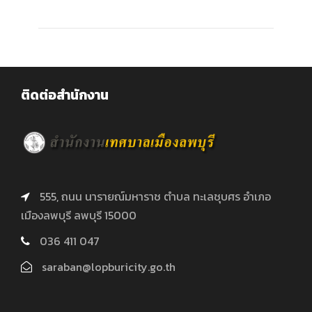
ติดต่อสำนักงาน
555, ถนน นารายณ์มหาราช ตำบล ทะเลชุบศร อำเภอ
เมืองลพบุรี ลพบุรี 15000
036 411 047
saraban@lopburicity.go.th