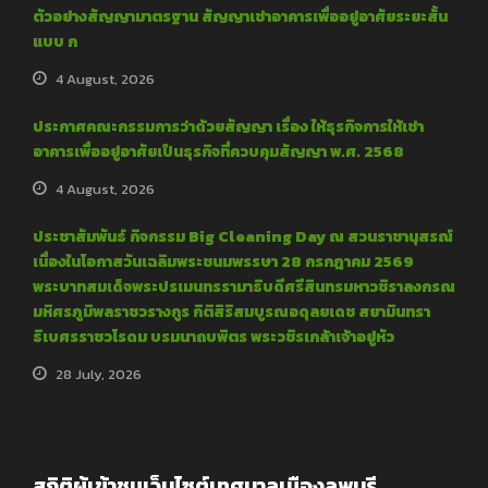
ตัวอย่างสัญญามาตรฐาน สัญญาเช่าอาคารเพื่ออยู่อาศัยระยะสั้น
แบบ ก
4 August, 2026
ประกาศคณะกรรมการว่าด้วยสัญญา เรื่อง ให้ธุรกิจการให้เช่า
อาคารเพื่ออยู่อาศัยเป็นธุรกิจที่ควบคุมสัญญา พ.ศ. 2568
4 August, 2026
ประชาสัมพันธ์ กิจกรรม Big Cleaning Day ณ สวนราชานุสรณ์
เนื่องในโอกาสวันเฉลิมพระชนมพรรษา 28 กรกฎาคม 2569
พระบาทสมเด็จพระปรเมนทรรามาธิบดีศรีสินทรมหาวชิราลงกรณ
มหิศรภูมิพลราชวรางกูร กิติสิริสมบูรณอดุลยเดช สยามินทรา
ธิเบศรราชวโรดม บรมนาถบพิตร พระวชิรเกล้าเจ้าอยู่หัว
28 July, 2026
สถิติผู้เข้าชมเว็บไซต์เทศบาลเมืองลพบุรี