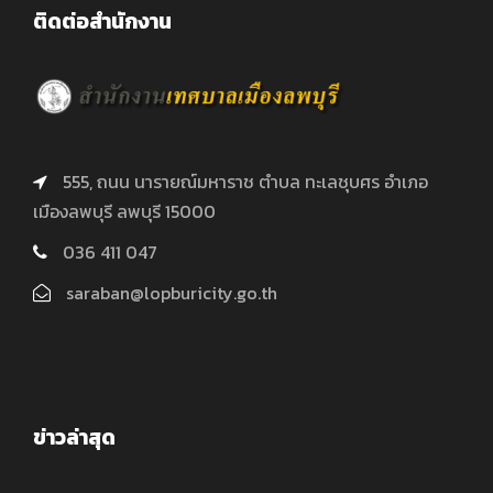
ติดต่อสำนักงาน
555, ถนน นารายณ์มหาราช ตำบล ทะเลชุบศร อำเภอ
เมืองลพบุรี ลพบุรี 15000
036 411 047
saraban@lopburicity.go.th
ข่าวล่าสุด