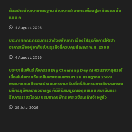
ตัวอย่างสัญญามาตรฐาน สัญญาเช่าอาคารเพื่ออยู่อาศัยระยะสั้น
แบบ ก
4 August, 2026
ประกาศคณะกรรมการว่าด้วยสัญญา เรื่อง ให้ธุรกิจการให้เช่า
อาคารเพื่ออยู่อาศัยเป็นธุรกิจที่ควบคุมสัญญา พ.ศ. 2568
4 August, 2026
ประชาสัมพันธ์ กิจกรรม Big Cleaning Day ณ สวนราชานุสรณ์
เนื่องในโอกาสวันเฉลิมพระชนมพรรษา 28 กรกฎาคม 2569
พระบาทสมเด็จพระปรเมนทรรามาธิบดีศรีสินทรมหาวชิราลงกรณ
มหิศรภูมิพลราชวรางกูร กิติสิริสมบูรณอดุลยเดช สยามินทรา
ธิเบศรราชวโรดม บรมนาถบพิตร พระวชิรเกล้าเจ้าอยู่หัว
28 July, 2026