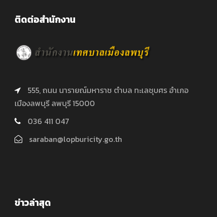
ติดต่อสำนักงาน
555, ถนน นารายณ์มหาราช ตำบล ทะเลชุบศร อำเภอ
เมืองลพบุรี ลพบุรี 15000
036 411 047
saraban@lopburicity.go.th
ข่าวล่าสุด