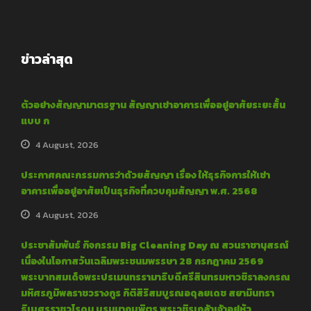
ข่าวล่าสุด
ตัวอย่างสัญญามาตรฐาน สัญญาเช่าอาคารเพื่ออยู่อาศัยระยะสั้น
แบบ ก
4 August, 2026
ประกาศคณะกรรมการว่าด้วยสัญญา เรื่อง ให้ธุรกิจการให้เช่า
อาคารเพื่ออยู่อาศัยเป็นธุรกิจที่ควบคุมสัญญา พ.ศ. 2568
4 August, 2026
ประชาสัมพันธ์ กิจกรรม Big Cleaning Day ณ สวนราชานุสรณ์
เนื่องในโอกาสวันเฉลิมพระชนมพรรษา 28 กรกฎาคม 2569
พระบาทสมเด็จพระปรเมนทรรามาธิบดีศรีสินทรมหาวชิราลงกรณ
มหิศรภูมิพลราชวรางกูร กิติสิริสมบูรณอดุลยเดช สยามินทรา
ธิเบศรราชวโรดม บรมนาถบพิตร พระวชิรเกล้าเจ้าอยู่หัว