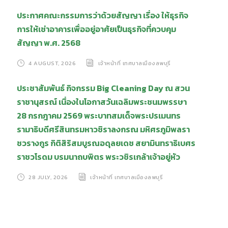
ประกาศคณะกรรมการว่าด้วยสัญญา เรื่อง ให้ธุรกิจ
การให้เช่าอาคารเพื่ออยู่อาศัยเป็นธุรกิจที่ควบคุม
สัญญา พ.ศ. 2568
4 AUGUST, 2026
เจ้าหน้าที่ เทศบาลเมืองลพบุรี
ประชาสัมพันธ์ กิจกรรม Big Cleaning Day ณ สวน
ราชานุสรณ์ เนื่องในโอกาสวันเฉลิมพระชนมพรรษา
28 กรกฎาคม 2569 พระบาทสมเด็จพระปรเมนทร
รามาธิบดีศรีสินทรมหาวชิราลงกรณ มหิศรภูมิพลรา
ชวรางกูร กิติสิริสมบูรณอดุลยเดช สยามินทราธิเบศร
ราชวโรดม บรมนาถบพิตร พระวชิรเกล้าเจ้าอยู่หัว
28 JULY, 2026
เจ้าหน้าที่ เทศบาลเมืองลพบุรี