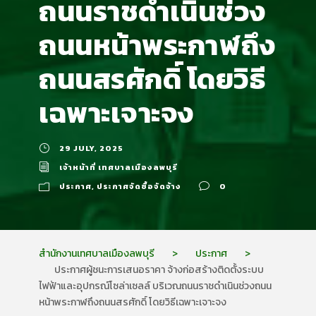
ถนนราชดำเนินช่วง
ถนนหน้าพระกาฬถึง
ถนนสรศักดิ์ โดยวิธี
เฉพาะเจาะจง
29 JULY, 2025
เจ้าหน้าที่ เทศบาลเมืองลพบุรี
ประกาศ
,
ประกาศจัดซื้อจัดจ้าง
0
สำนักงานเทศบาลเมืองลพบุรี
>
ประกาศ
>
ประกาศผู้ชนะการเสนอราคา จ้างก่อสร้างติดตั้งระบบ
ไฟฟ้าและอุปกรณ์โซล่าเซลล์ บริเวณถนนราชดำเนินช่วงถนน
หน้าพระกาฬถึงถนนสรศักดิ์ โดยวิธีเฉพาะเจาะจง