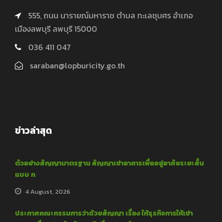
555, ถนน นารายณ์มหาราช ตำบล ทะเลชุบศร อำเภอ
เมืองลพบุรี ลพบุรี 15000
036 411 047
saraban@lopburicity.go.th
ข่าวล่าสุด
ตัวอย่างสัญญามาตรฐาน สัญญาเช่าอาคารเพื่ออยู่อาศัยระยะสั้น
แบบ ก
4 August, 2026
ประกาศคณะกรรมการว่าด้วยสัญญา เรื่อง ให้ธุรกิจการให้เช่า