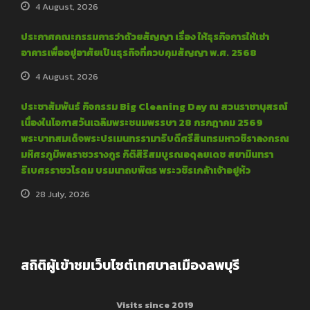
4 August, 2026
ประกาศคณะกรรมการว่าด้วยสัญญา เรื่อง ให้ธุรกิจการให้เช่า
อาคารเพื่ออยู่อาศัยเป็นธุรกิจที่ควบคุมสัญญา พ.ศ. 2568
4 August, 2026
ประชาสัมพันธ์ กิจกรรม Big Cleaning Day ณ สวนราชานุสรณ์
เนื่องในโอกาสวันเฉลิมพระชนมพรรษา 28 กรกฎาคม 2569
พระบาทสมเด็จพระปรเมนทรรามาธิบดีศรีสินทรมหาวชิราลงกรณ
มหิศรภูมิพลราชวรางกูร กิติสิริสมบูรณอดุลยเดช สยามินทรา
ธิเบศรราชวโรดม บรมนาถบพิตร พระวชิรเกล้าเจ้าอยู่หัว
28 July, 2026
สถิติผู้เข้าชมเว็บไซต์เทศบาลเมืองลพบุรี
Visits since 2019