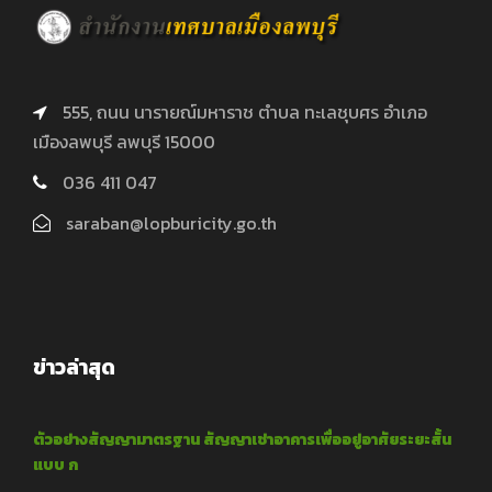
555, ถนน นารายณ์มหาราช ตำบล ทะเลชุบศร อำเภอ
เมืองลพบุรี ลพบุรี 15000
036 411 047
saraban@lopburicity.go.th
ข่าวล่าสุด
ตัวอย่างสัญญามาตรฐาน สัญญาเช่าอาคารเพื่ออยู่อาศัยระยะสั้น
แบบ ก