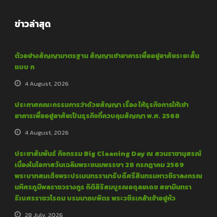
ข่าวล่าสุด
ตัวอย่างสัญญามาตรฐาน สัญญาเช่าอาคารเพื่ออยู่อาศัยระยะสั้น
แบบ ก
4 August, 2026
ประกาศคณะกรรมการว่าด้วยสัญญา เรื่อง ให้ธุรกิจการให้เช่า
อาคารเพื่ออยู่อาศัยเป็นธุรกิจที่ควบคุมสัญญา พ.ศ. 2568
4 August, 2026
ประชาสัมพันธ์ กิจกรรม Big Cleaning Day ณ สวนราชานุสรณ์
เนื่องในโอกาสวันเฉลิมพระชนมพรรษา 28 กรกฎาคม 2569
พระบาทสมเด็จพระปรเมนทรรามาธิบดีศรีสินทรมหาวชิราลงกรณ
มหิศรภูมิพลราชวรางกูร กิติสิริสมบูรณอดุลยเดช สยามินทรา
ธิเบศรราชวโรดม บรมนาถบพิตร พระวชิรเกล้าเจ้าอยู่หัว
28 July, 2026