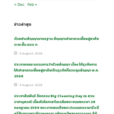
« Dec
Feb »
ข่าวล่าสุด
ตัวอย่างสัญญามาตรฐาน สัญญาเช่าอาคารเพื่ออยู่อาศัย
ระยะสั้น แบบ ก
4 August, 2026
ประกาศคณะกรรมการว่าด้วยสัญญา เรื่อง ให้ธุรกิจการ
ให้เช่าอาคารเพื่ออยู่อาศัยเป็นธุรกิจที่ควบคุมสัญญา พ.ศ.
2568
4 August, 2026
ประชาสัมพันธ์ กิจกรรม Big Cleaning Day ณ สวน
ราชานุสรณ์ เนื่องในโอกาสวันเฉลิมพระชนมพรรษา 28
กรกฎาคม 2569 พระบาทสมเด็จพระปรเมนทรรามาธิบดี
ศรีสินทรมหาวชิราลงกรณ มหิศรภูมิพลราชวรางกูร กิติ