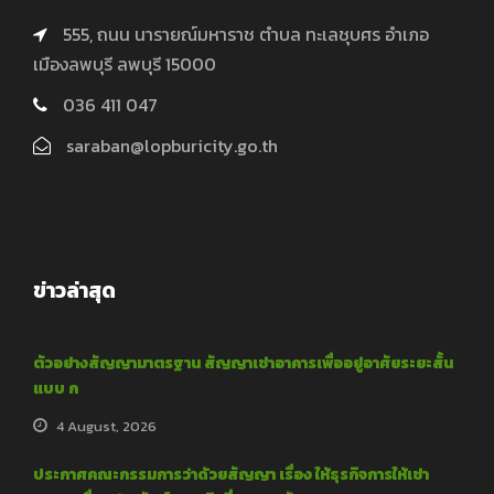
555, ถนน นารายณ์มหาราช ตำบล ทะเลชุบศร อำเภอ
เมืองลพบุรี ลพบุรี 15000
036 411 047
saraban@lopburicity.go.th
ข่าวล่าสุด
ตัวอย่างสัญญามาตรฐาน สัญญาเช่าอาคารเพื่ออยู่อาศัยระยะสั้น
แบบ ก
4 August, 2026
ประกาศคณะกรรมการว่าด้วยสัญญา เรื่อง ให้ธุรกิจการให้เช่า