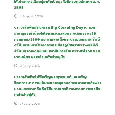
ให้เช่าอาคารเพื่ออยู่อาศัยเป็นธุรกิจที่ควบคุมสัญญา พ.ศ.
2568
4 August, 2026
ประชาสัมพันธ์ กิจกรรม Big Cleaning Day ณ สวน
ราชานุสรณ์ เนื่องในโอกาสวันเฉลิมพระชนมพรรษา 28
กรกฎาคม 2569 พระบาทสมเด็จพระปรเมนทรรามาธิบดี
ศรีสินทรมหาวชิราลงกรณ มหิศรภูมิพลราชวรางกูร กิติ
สิริสมบูรณอดุลยเดช สยามินทราธิเบศรราชวโรดม บรม
นาถบพิตร พระวชิรเกล้าเจ้าอยู่หัว
28 July, 2026
ประชาสัมพันธ์ พิธีเจริญพระพุทธมนต์และเจริญ
จิตตภาวนา ถวายเป็นพระราชกุศลแด่ พระบาทสมเด็จพระ
ปรเมนทรรามาธิบดีศรีสินทรมหาวชิราลงกรณฯ พระวชิร
เกล้าเจ้าอยู่หัว
27 July, 2026