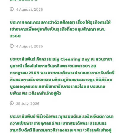
4 August, 2026
ประกาศคณะกรรมการว่าด้วยสัญญา เรื่อง ให้ธุรกิจการให้
เช่าอาคารเพื่ออยู่อาศัยเป็นธุรกิจที่ควบคุมสัญญา พ.ศ.
2568
4 August, 2026
ประชาสัมพันธ์ กิจกรรม Big Cleaning Day ณ สวนราชา
นุสรณ์ เนื่องในโอกาสวันเฉลิมพระชนมพรรษา 28
กรกฎาคม 2569 พระบาทสมเด็จพระปรเมนทรรามาธิบดีศรี
สินทรมหาวชิราลงกรณ มหิศรภูมิพลราชวรางกูร กิติสิริสม
บูรณอดุลยเดช สยามินทราธิเบศรราชวโรดม บรมนาถ
บพิตร พระวชิรเกล้าเจ้าอยู่หัว
28 July, 2026
ประชาสัมพันธ์ พิธีเจริญพระพุทธมนต์และเจริญจิตตภาวนา
ถวายเป็นพระราชกุศลแด่ พระบาทสมเด็จพระปรเมนทร
รามาธิบดีศรีสินทรมหาวชิราลงกรณฯ พระวชิรเกล้าเจ้าอยู่