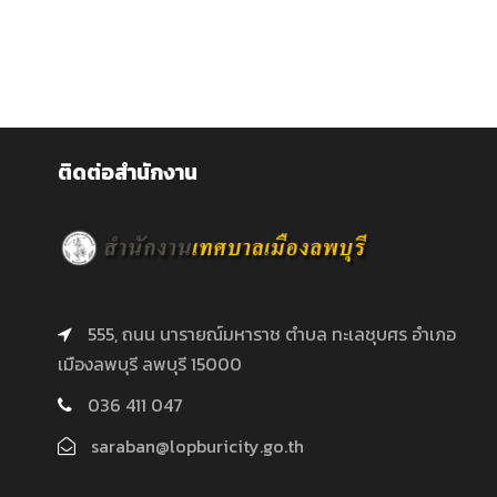
ติดต่อสำนักงาน
555, ถนน นารายณ์มหาราช ตำบล ทะเลชุบศร อำเภอ
เมืองลพบุรี ลพบุรี 15000
036 411 047
saraban@lopburicity.go.th