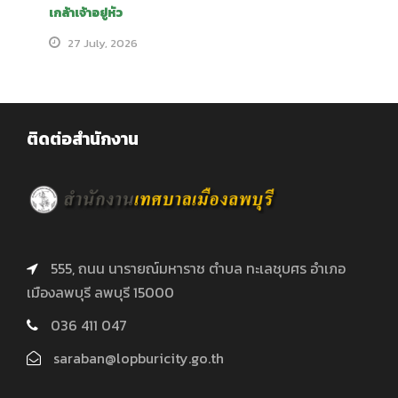
เกล้าเจ้าอยู่หัว
27 July, 2026
ติดต่อสำนักงาน
555, ถนน นารายณ์มหาราช ตำบล ทะเลชุบศร อำเภอ
เมืองลพบุรี ลพบุรี 15000
036 411 047
saraban@lopburicity.go.th