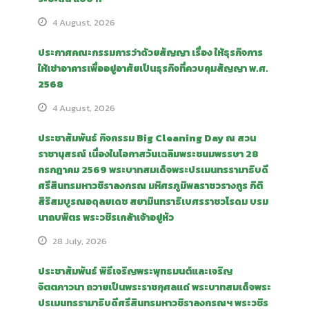
4 August, 2026
ประกาศคณะกรรมการว่าด้วยสัญญา เรื่อง ให้ธุรกิจการ
ให้เช่าอาคารเพื่ออยู่อาศัยเป็นธุรกิจที่ควบคุมสัญญา พ.ศ.
2568
4 August, 2026
ประชาสัมพันธ์ กิจกรรม Big Cleaning Day ณ สวน
ราชานุสรณ์ เนื่องในโอกาสวันเฉลิมพระชนมพรรษา 28
กรกฎาคม 2569 พระบาทสมเด็จพระปรเมนทรรามาธิบดี
ศรีสินทรมหาวชิราลงกรณ มหิศรภูมิพลราชวรางกูร กิติ
สิริสมบูรณอดุลยเดช สยามินทราธิเบศรราชวโรดม บรม
นาถบพิตร พระวชิรเกล้าเจ้าอยู่หัว
28 July, 2026
ประชาสัมพันธ์ พิธีเจริญพระพุทธมนต์และเจริญ
จิตตภาวนา ถวายเป็นพระราชกุศลแด่ พระบาทสมเด็จพระ
ปรเมนทรรามาธิบดีศรีสินทรมหาวชิราลงกรณฯ พระวชิร