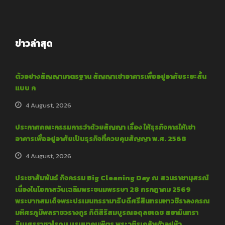
ข่าวล่าสุด
ตัวอย่างสัญญามาตรฐาน สัญญาเช่าอาคารเพื่ออยู่อาศัยระยะสั้น
แบบ ก
4 August, 2026
ประกาศคณะกรรมการว่าด้วยสัญญา เรื่อง ให้ธุรกิจการให้เช่า
อาคารเพื่ออยู่อาศัยเป็นธุรกิจที่ควบคุมสัญญา พ.ศ. 2568
4 August, 2026
ประชาสัมพันธ์ กิจกรรม Big Cleaning Day ณ สวนราชานุสรณ์
เนื่องในโอกาสวันเฉลิมพระชนมพรรษา 28 กรกฎาคม 2569
พระบาทสมเด็จพระปรเมนทรรามาธิบดีศรีสินทรมหาวชิราลงกรณ
มหิศรภูมิพลราชวรางกูร กิติสิริสมบูรณอดุลยเดช สยามินทรา
ธิเบศรราชวโรดม บรมนาถบพิตร พระวชิรเกล้าเจ้าอยู่หัว